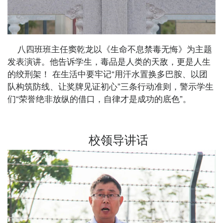
八四班班主任窦乾龙以《生命不息禁毒无悔》为主题
发表演讲。他告诉学生，毒品是人类的天敌，更是人生
的绞刑架！ 在生活中要牢记“用汗水置换多巴胺、以团
队构筑防线、让奖牌见证初心”三条行动准则，警示学生
们“荣誉绝非放纵的借口，自律才是成功的底色”。
校领导讲话